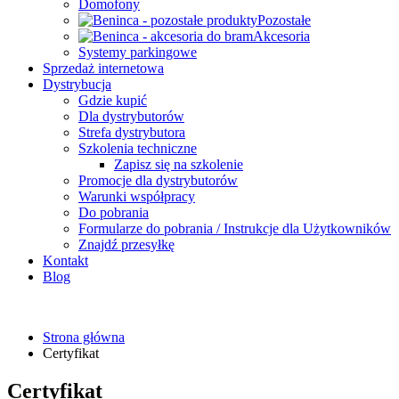
Domofony
Pozostałe
Akcesoria
Systemy parkingowe
Sprzedaż internetowa
Dystrybucja
Gdzie kupić
Dla dystrybutorów
Strefa dystrybutora
Szkolenia techniczne
Zapisz się na szkolenie
Promocje dla dystrybutorów
Warunki współpracy
Do pobrania
Formularze do pobrania / Instrukcje dla Użytkowników
Znajdź przesyłkę
Kontakt
Blog
Strona główna
Certyfikat
Certyfikat