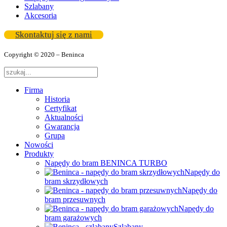
Szlabany
Akcesoria
Skontaktuj się z nami
Copyright © 2020 – Beninca
Firma
Historia
Certyfikat
Aktualności
Gwarancja
Grupa
Nowości
Produkty
Napędy do bram BENINCA TURBO
Napędy do
bram skrzydłowych
Napędy do
bram przesuwnych
Napędy do
bram garażowych
Szlabany