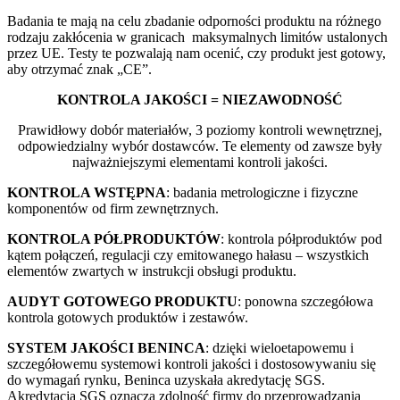
Badania te mają na celu zbadanie odporności produktu na różnego
rodzaju zakłócenia w granicach maksymalnych limitów ustalonych
przez UE. Testy te pozwalają nam ocenić, czy produkt jest gotowy,
aby otrzymać znak „CE”.
KONTROLA JAKOŚCI = NIEZAWODNOŚĆ
Prawidłowy dobór materiałów, 3 poziomy kontroli wewnętrznej,
odpowiedzialny wybór dostawców. Te elementy od zawsze były
najważniejszymi elementami kontroli jakości.
KONTROLA WSTĘPNA
: badania metrologiczne i fizyczne
komponentów od firm zewnętrznych.
KONTROLA PÓŁPRODUKTÓW
: kontrola półproduktów pod
kątem połączeń, regulacji czy emitowanego hałasu – wszystkich
elementów zwartych w instrukcji obsługi produktu.
AUDYT GOTOWEGO PRODUKTU
: ponowna szczegółowa
kontrola gotowych produktów i zestawów.
SYSTEM JAKOŚCI BENINCA
: dzięki wieloetapowemu i
szczegółowemu systemowi kontroli jakości i dostosowywaniu się
do wymagań rynku, Beninca uzyskała akredytację SGS.
Akredytacja SGS oznacza zdolność firmy do przeprowadzania