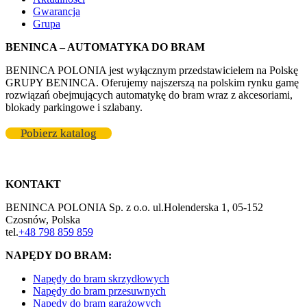
Gwarancja
Grupa
BENINCA – AUTOMATYKA DO BRAM
BENINCA POLONIA jest wyłącznym przedstawicielem na Polskę
GRUPY BENINCA. Oferujemy najszerszą na polskim rynku gamę
rozwiązań obejmujących automatykę do bram wraz z akcesoriami,
blokady parkingowe i szlabany.
Pobierz katalog
KONTAKT
BENINCA POLONIA Sp. z o.o. ul.Holenderska 1, 05-152
Czosnów, Polska
tel.
+48 798 859 859
NAPĘDY DO BRAM:
Napędy do bram skrzydłowych
Napędy do bram przesuwnych
Napędy do bram garażowych