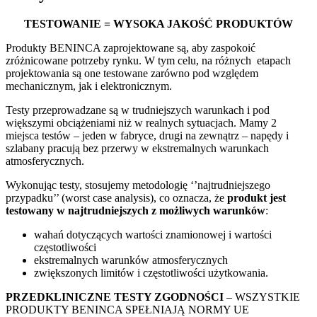
TESTOWANIE = WYSOKA JAKOŚĆ PRODUKTÓW
Produkty BENINCA zaprojektowane są, aby zaspokoić
zróżnicowane potrzeby rynku. W tym celu, na różnych etapach
projektowania są one testowane zarówno pod względem
mechanicznym, jak i elektronicznym.
Testy przeprowadzane są w trudniejszych warunkach i pod
większymi obciążeniami niż w realnych sytuacjach. Mamy 2
miejsca testów – jeden w fabryce, drugi na zewnątrz – napędy i
szlabany pracują bez przerwy w ekstremalnych warunkach
atmosferycznych.
Wykonując testy, stosujemy metodologię ‘’najtrudniejszego
przypadku’’ (worst case analysis), co oznacza, że
produkt jest
testowany w najtrudniejszych z możliwych warunków
:
wahań dotyczących wartości znamionowej i wartości
częstotliwości
ekstremalnych warunków atmosferycznych
zwiększonych limitów i częstotliwości użytkowania.
PRZEDKLINICZNE TESTY ZGODNOŚCI
– WSZYSTKIE
PRODUKTY BENINCA SPEŁNIAJĄ NORMY UE