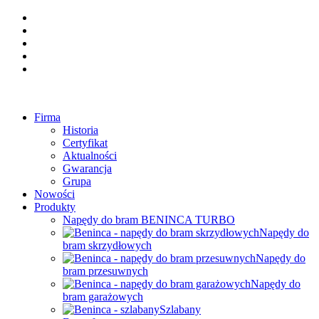
Firma
Historia
Certyfikat
Aktualności
Gwarancja
Grupa
Nowości
Produkty
Napędy do bram BENINCA TURBO
Napędy do
bram skrzydłowych
Napędy do
bram przesuwnych
Napędy do
bram garażowych
Szlabany