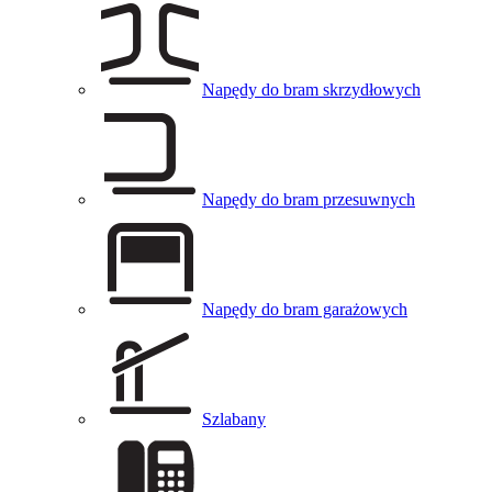
Napędy do bram skrzydłowych
Napędy do bram przesuwnych
Napędy do bram garażowych
Szlabany