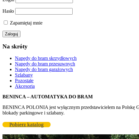
Hasło
Zapamiętaj mnie
Na skróty
Napędy do bram skrzydłowych
Napędy do bram przesuwnych
Napędy do bram garażowych
Szlabany
Pozostałe
Akcesoria
BENINCA – AUTOMATYKA DO BRAM
BENINCA POLONIA jest wyłącznym przedstawicielem na Polskę GR
blokady parkingowe i szlabany.
Pobierz katalog