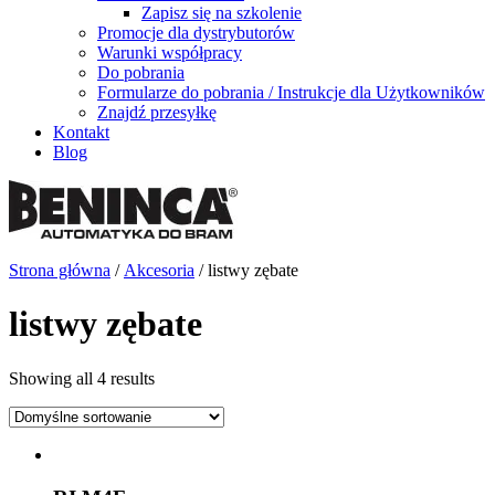
Zapisz się na szkolenie
Promocje dla dystrybutorów
Warunki współpracy
Do pobrania
Formularze do pobrania / Instrukcje dla Użytkowników
Znajdź przesyłkę
Kontakt
Blog
Strona główna
/
Akcesoria
/ listwy zębate
listwy zębate
Showing all 4 results