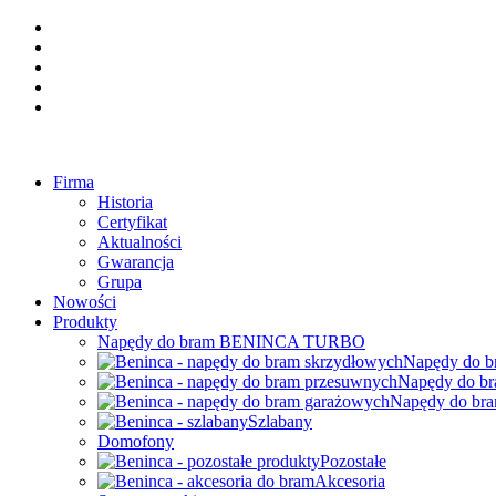
Firma
Historia
Certyfikat
Aktualności
Gwarancja
Grupa
Nowości
Produkty
Napędy do bram BENINCA TURBO
Napędy do b
Napędy do b
Napędy do br
Szlabany
Domofony
Pozostałe
Akcesoria