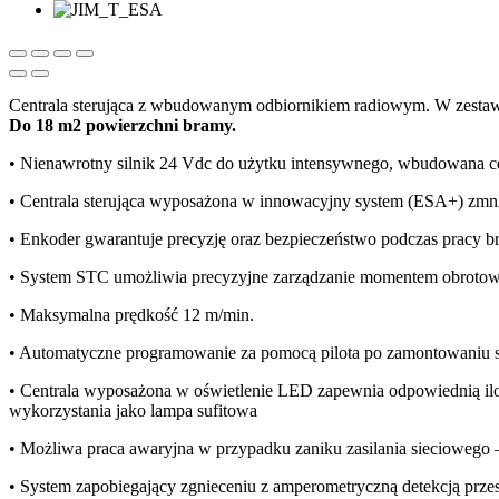
Centrala sterująca z wbudowanym odbiornikiem radiowym. W zesta
Do 18 m2 powierzchni bramy.
• Nienawrotny silnik 24 Vdc do użytku intensywnego, wbudowana ce
• Centrala sterująca wyposażona w innowacyjny system (ESA+) zmnie
• Enkoder gwarantuje precyzję oraz bezpieczeństwo podczas pracy b
• System STC umożliwia precyzyjne zarządzanie momentem obrotow
• Maksymalna prędkość 12 m/min.
• Automatyczne programowanie za pomocą pilota po zamontowaniu s
• Centrala wyposażona w oświetlenie LED zapewnia odpowiednią ilość
wykorzystania jako lampa sufitowa
• Możliwa praca awaryjna w przypadku zaniku zasilania sieciowe
• System zapobiegający zgnieceniu z amperometryczną detekcją prze