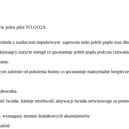
wie jeden pilot TO.GO2A.
ntrala z zasilaczem impulsowym zapewnia niski pobór prądu oraz dłu
jszający zużycie energii co gwarantuje pobór prądu podczas czuwani
ramy.
ym zależnie od położenia bramy co gwarantuje maksymalne bezpiecz
iłownika.
 światła. Istnieje możliwość aktywacji światła serwisowego za pomocą
go – wymagany montaż dodatkowych akumulatorów
szkód