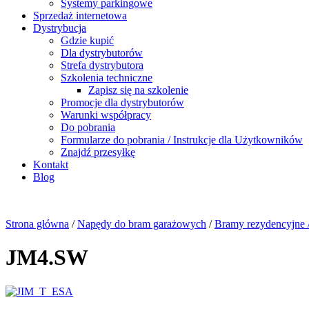
Systemy parkingowe
Sprzedaż internetowa
Dystrybucja
Gdzie kupić
Dla dystrybutorów
Strefa dystrybutora
Szkolenia techniczne
Zapisz się na szkolenie
Promocje dla dystrybutorów
Warunki współpracy
Do pobrania
Formularze do pobrania / Instrukcje dla Użytkowników
Znajdź przesyłkę
Kontakt
Blog
Strona główna
/
Napędy do bram garażowych
/
Bramy rezydencyjne 
JM4.SW