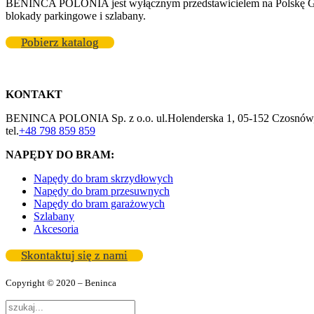
BENINCA POLONIA jest wyłącznym przedstawicielem na Polskę GR
blokady parkingowe i szlabany.
Pobierz katalog
KONTAKT
BENINCA POLONIA Sp. z o.o. ul.Holenderska 1, 05-152 Czosnów,
tel.
+48 798 859 859
NAPĘDY DO BRAM:
Napędy do bram skrzydłowych
Napędy do bram przesuwnych
Napędy do bram garażowych
Szlabany
Akcesoria
Skontaktuj się z nami
Copyright © 2020 – Beninca