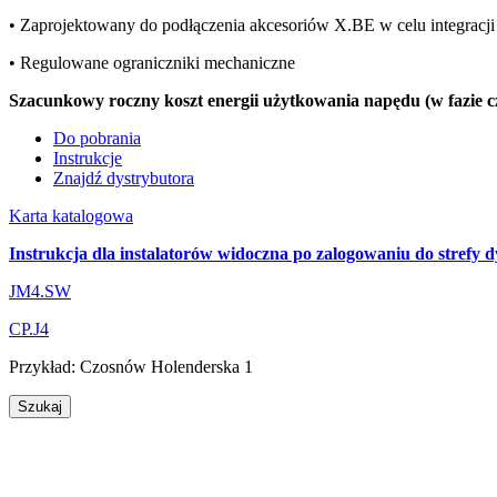
• Zaprojektowany do podłączenia akcesoriów X.BE w celu integrac
• Regulowane ograniczniki mechaniczne
Szacunkowy roczny koszt energii użytkowania napędu (w fazie c
Do pobrania
Instrukcje
Znajdź dystrybutora
Karta katalogowa
Instrukcja dla instalatorów widoczna po zalogowaniu do strefy d
JM4.SW
CP.J4
Przykład:
Czosnów
Holenderska 1