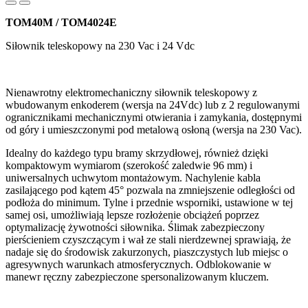
TOM40M / TOM4024E
Siłownik teleskopowy na 230 Vac i 24 Vdc
Nienawrotny elektromechaniczny siłownik teleskopowy z
wbudowanym enkoderem (wersja na 24Vdc) lub z 2 regulowanymi
ogranicznikami mechanicznymi otwierania i zamykania, dostępnymi
od góry i umieszczonymi pod metalową osłoną (wersja na 230 Vac).
Idealny do każdego typu bramy skrzydłowej, również dzięki
kompaktowym wymiarom (szerokość zaledwie 96 mm) i
uniwersalnych uchwytom montażowym. Nachylenie kabla
zasilającego pod kątem 45° pozwala na zmniejszenie odległości od
podłoża do minimum. Tylne i przednie wsporniki, ustawione w tej
samej osi, umożliwiają lepsze rozłożenie obciążeń poprzez
optymalizację żywotności siłownika. Ślimak zabezpieczony
pierścieniem czyszczącym i wał ze stali nierdzewnej sprawiają, że
nadaje się do środowisk zakurzonych, piaszczystych lub miejsc o
agresywnych warunkach atmosferycznych. Odblokowanie w
manewr ręczny zabezpieczone spersonalizowanym kluczem.