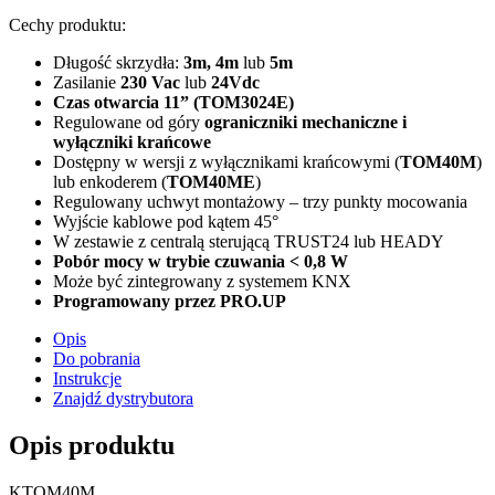
Cechy produktu:
Długość skrzydła:
3m, 4m
lub
5m
Zasilanie
230 Vac
lub
24Vdc
Czas otwarcia 11” (TOM3024E)
Regulowane od góry
ograniczniki mechaniczne i
wyłączniki krańcowe
Dostępny w wersji z wyłącznikami krańcowymi (
TOM40M
)
lub enkoderem (
TOM40ME
)
Regulowany uchwyt montażowy – trzy punkty mocowania
Wyjście kablowe pod kątem 45°
W zestawie z centralą sterującą TRUST24 lub HEADY
Pobór mocy w trybie czuwania < 0,8 W
Może być zintegrowany z systemem KNX
Programowany przez PRO.UP
Opis
Do pobrania
Instrukcje
Znajdź dystrybutora
Opis produktu
KTOM40M