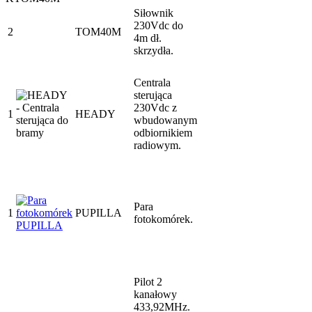
Siłownik
230Vdc do
2
TOM40M
4m dł.
skrzydła.
Centrala
sterująca
230Vdc z
1
HEADY
wbudowanym
odbiornikiem
radiowym.
Para
1
PUPILLA
fotokomórek.
Pilot 2
kanałowy
433,92MHz.