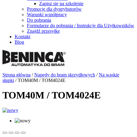
Zapisz się na szkolenie
Promocje dla dystrybutorów
Warunki współpracy
Do pobrania
Formularze do pobrania / Instrukcje dla Użytkowników
Znajdź przesyłkę
Kontakt
Blog
Strona główna
/
Napędy do bram skrzydłowych
/
Na wąskie
słupki
/ TOM40M / TOM4024E
TOM40M / TOM4024E