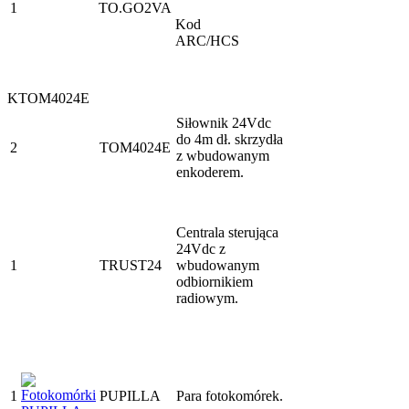
1
TO.GO2VA
Kod
ARC/HCS
KTOM4024E
Siłownik 24Vdc
do 4m dł. skrzydła
2
TOM4024E
z wbudowanym
enkoderem.
Centrala sterująca
24Vdc z
1
TRUST24
wbudowanym
odbiornikiem
radiowym.
1
PUPILLA
Para fotokomórek.