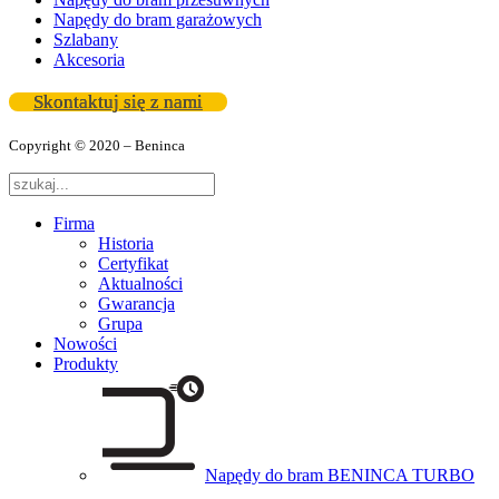
Napędy do bram garażowych
Szlabany
Akcesoria
Skontaktuj się z nami
Copyright © 2020 – Beninca
Firma
Historia
Certyfikat
Aktualności
Gwarancja
Grupa
Nowości
Produkty
Napędy do bram BENINCA TURBO