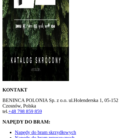
KONTAKT
BENINCA POLONIA Sp. z o.o. ul.Holenderska 1, 05-152
Czosnów, Polska
tel.
+48 798 859 859
NAPĘDY DO BRAM:
Napędy do bram skrzydłowych
Napędy do bram przesuwnych