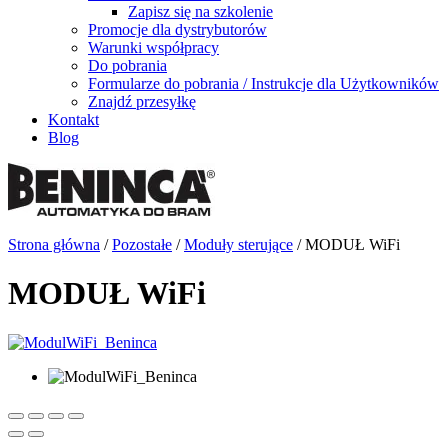
Zapisz się na szkolenie
Promocje dla dystrybutorów
Warunki współpracy
Do pobrania
Formularze do pobrania / Instrukcje dla Użytkowników
Znajdź przesyłkę
Kontakt
Blog
Strona główna
/
Pozostałe
/
Moduły sterujące
/ MODUŁ WiFi
MODUŁ WiFi