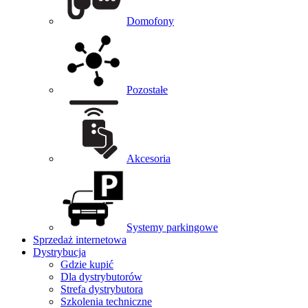
Domofony
Pozostałe
Akcesoria
Systemy parkingowe
Sprzedaż internetowa
Dystrybucja
Gdzie kupić
Dla dystrybutorów
Strefa dystrybutora
Szkolenia techniczne