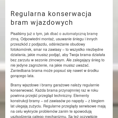
Regularna konserwacja
bram wjazdowych
Pisaliśmy już o tym,
jak dbać o automatyczną bramę
zimą
. Odpowiedni montaż, usuwanie śniegu i innych
przeszkód z podjazdu, odśnieżanie obudowy
fotokomórek, smar na zawiasy – to wszystko niezbędne
działania, jakie musisz podjąć, aby Twoja brama działała
bez zarzutu w sezonie zimowym. Ale zalegający śnieg to
nie jedyne zagrożenie, na jakie musisz uważać.
Zaniedbana brama może popsuć się nawet w środku
gorącego lata.
Bramy wjazdowe i bramy garażowe należy regularnie
konserwować. Każda brama przynajmniej raz w roku
powinna przejść przegląd techniczny. Elementy
konstrukcji bramy – od zawiasów po napędy – z biegiem
lat ulegają zużyciu. Regularne przeglądy serwisowe mają
na celu wykrycie problemów zanim te spowodują
uszkodzenia całego mechanizmu. Są też oczywiście