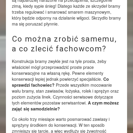
są najbardziej narażone na przeciążenia, szczególnie
zimą, kiedy sypie śnieg! Dlatego każde ze skrzydeł bramy
trzeba regulować i smarować smarem maszynowym,
który będzie odporny na działanie wilgoci. Skrzydło bramy
ma się poruszać płynnie.
Co można zrobić samemu,
a co zlecić fachowcom?
Konstrukcja bramy zwykle jest na tyle prosta, żeby
właściciel mógł przeprowadzić proste prace
konserwacyjne na własną rękę. Pewne elementy
konserwacji lepiej jednak powierzyć specjaliście.
Co
sprawdzi fachowiec?
Przede wszystkim mocowanie
wału bramy, stan zawiasów, łożyska, rolek i sprężyn oraz
poziom zużycia linek. Czynności serwisowe dotyczące
tych elementów pozostaw serwisantowi.
A czym możesz
zająć się samodzielnie?
Co około trzy miesiące warto posmarować zawiasy i
sprężyny środkiem do konserwacji. W ten sposób
zmniejszy się tarcie, a więc wydłuży się żywotność