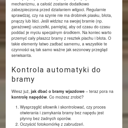
mechanizmu, a całość zostanie dodatkowo
zabezpieczona przed działaniem wilgoci. Regularnie
sprawdzaj, czy na szynie nie ma drobinek piasku, błota,
pnączy lub liści. Jeśli widzisz na swojej bramie (np.
garażowej) uszczelki, pamiętaj, aby od czasu do czasu
poddać je myciu specjalnym środkiem. Na koniec warto
przemyć cały płaszcz bramy z resztek piachu i błota. O
takie elementy łatwo zadbać samemu, a wszystkie te
czynności są tak samo ważne jak sezonowy przegląd
serwisanta.
Kontrola automatyki do
bramy
Wiesz już,
jak dbać o bramy wjazdowe
– teraz pora na
kontrolę napędów
. Co możesz zrobić?
Wysprzęglić siłownik i skontrolować, czy proces
otwierania i zamykania bramy bez napędu jest
płynny bez żadnych oporów.
Oczyścić fotokomórkę z zabrudzeń.